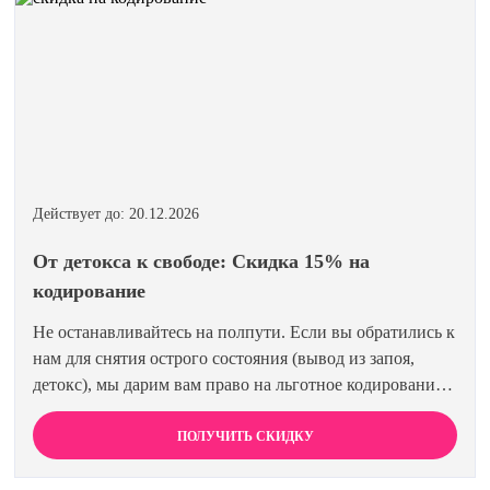
Действует до: 20.12.2026
От детокса к свободе: Скидка 15% на
кодирование
Не останавливайтесь на полпути. Если вы обратились к
нам для снятия острого состояния (вывод из запоя,
детокс), мы дарим вам право на льготное кодирование.
Просто предъявите документ об оплате первичной
процедуры, и получите скидку 15% на любой метод
ПОЛУЧИТЬ СКИДКУ
кодирования в нашей клинике. Ваш путь к трезвости
должен быть выгодным.