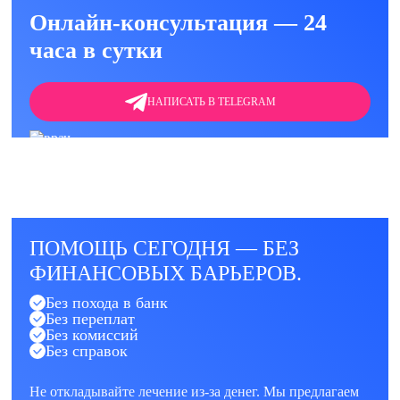
Онлайн-консультация — 24
часа в сутки
НАПИСАТЬ В TELEGRAM
ПОМОЩЬ СЕГОДНЯ — БЕЗ
ФИНАНСОВЫХ БАРЬЕРОВ.
Без похода в банк
Без переплат
Без комиссий
Без справок
Не откладывайте лечение из-за денег. Мы предлагаем