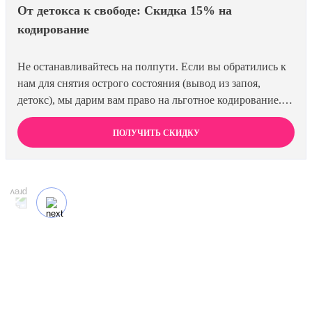
От детокса к свободе: Скидка 15% на
кодирование
Не останавливайтесь на полпути. Если вы обратились к
нам для снятия острого состояния (вывод из запоя,
детокс), мы дарим вам право на льготное кодирование.
Просто предъявите документ об оплате первичной
процедуры, и получите скидку 15% на любой метод
ПОЛУЧИТЬ СКИДКУ
кодирования в нашей клинике. Ваш путь к трезвости
должен быть выгодным.