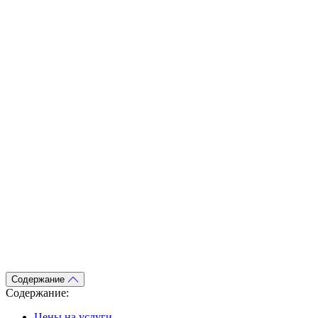
Анонимно
Эффективно
Круглосуточно
Позвоните мне
Вызвать врача
Содержание
Содержание:
Цены на услуги