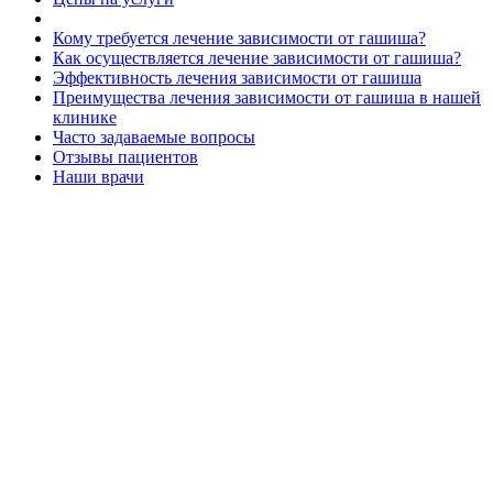
Кому требуется лечение зависимости от гашиша?
Как осуществляется лечение зависимости от гашиша?
Эффективность лечения зависимости от гашиша
Преимущества лечения зависимости от гашиша в нашей
клинике
Часто задаваемые вопросы
Отзывы пациентов
Наши врачи
Входящая заявка
Заполните форму на сайте нашей клиники, чтобы отправить
заявку на получение помощи в борьбе с наркотиками. Мы
свяжемся с вами в ближайшее время, чтобы обсудить детали и
назначить консультацию.
Сбор анамнеза
Наши специалисты проведут детальное интервью с вами,
чтобы понять вашу историю употребления наркотиков и
определить наилучший план лечения для вас.