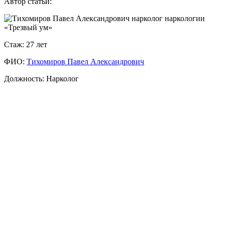
Автор статьи:
Стаж: 27 лет
ФИО:
Тихомиров Павел Александрович
Гашиш и марихуана — это опасно или "легкие наркотики"?
Должность: Нарколог
Это распространенный миф. Гашиш (план, анаша, смола) —
это сильнодействующий наркотик, содержащий высокие
концентрации ТГК. Он вызывает психологическую
зависимость, разрушает мотивацию, ведет к деградации
личности ("амтивационный синдром"), провоцирует
шизофрению у предрасположенных людей и поражает легкие.
Как лечат зависимость от гашиша?
Лечение гашишной зависимости строится на психотерапии,